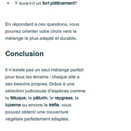
Y aura-t-il un 
fort piétinement
?
En répondant à ces questions, vous 
pourrez orienter votre choix vers le 
mélange le plus adapté et durable.
Conclusion
Il n’existe pas un seul mélange parfait 
pour tous les terrains : chaque site a 
ses besoins propres. Grâce à une 
sélection judicieuse d’espèces comme 
la 
fétuque
, le 
pâturin
, le 
raygrass
, la 
luzerne
 ou encore le 
trèfle
, vous 
pouvez obtenir une couverture 
végétale parfaitement adaptée.
Chez 
Supra Vert
, et à travers notre 