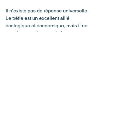
Il n’existe pas de réponse universelle. 
Le trèfle est un excellent allié 
écologique et économique, mais il ne 
remplace pas les graminées 
spécialisées dans les zones sportives 
ou à forte utilisation.
Chez 
Supra Vert
, nous vous aidons à 
choisir le mélange parfait en fonction :
du trafic,
du type de sol,
de la fréquence d’entretien,
et de vos objectifs écologiques.
👉 
Besoin de conseils pour vos parcs 
ou terrains municipaux? Écrivez-nous 
et on vous prépare une 
recommandation adaptée.